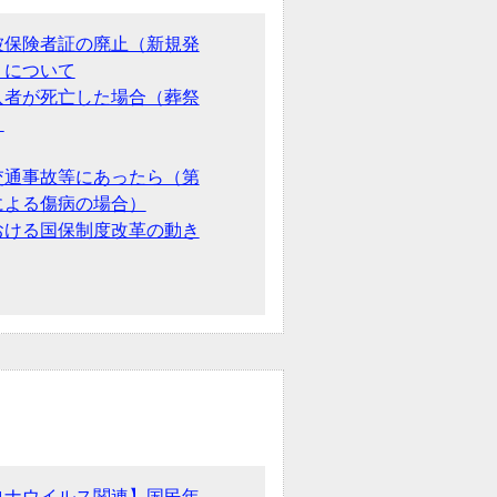
被保険者証の廃止（新規発
）について
入者が死亡した場合（葬祭
）
交通事故等にあったら（第
による傷病の場合）
おける国保制度改革の動き
ロナウイルス関連】国民年