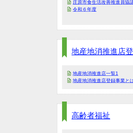
庄原市食生活改善推進員協
令和６年度
地産地消推進店
地産地消推進店一覧1
地産地消推進店登録事業と
高齢者福祉