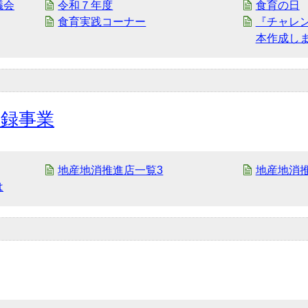
議会
令和７年度
食育の日
食育実践コーナー
『チャレ
本作成し
登録事業
地産地消推進店一覧3
地産地消
は