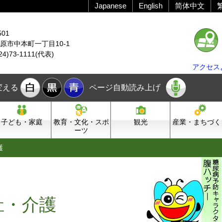
Japanese
English
简体中文
501
原市中本町一丁目10-1
24)73-1111(代表)
アクセス
変える
ページ自動読み上げ
子ども・家庭
教育・文化・スポ
観光
産業・まちづく
ーツ
護
祉・介護