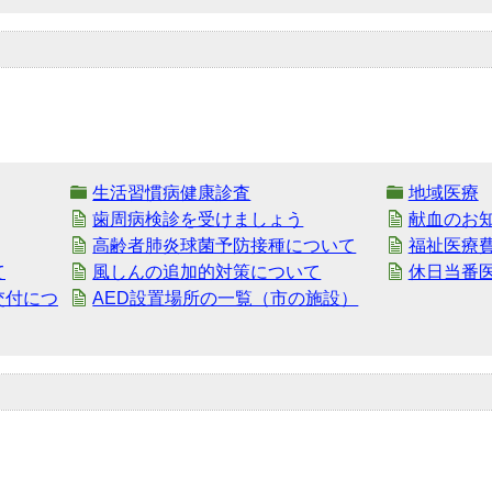
生活習慣病健康診査
地域医療
歯周病検診を受けましょう
献血のお
高齢者肺炎球菌予防接種について
福祉医療
て
風しんの追加的対策について
休日当番
交付につ
AED設置場所の一覧（市の施設）