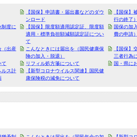
【国保】申請書・届出書などのダウ
【国保】
ンロード
行の終了
免制度に
【国保】限度額適用認定証、限度額
国保の加
適用・標準負担額減額認定証につい
費の申請
て
合（出産
こんなときには届出を（国民健康保
【国保】
険の加入・脱退）
三者行為
いて
リフィル処方箋について
国・県に
ヘルス計
【新型コロナウイルス関連】国民健
画
康保険税の減免について
付猶予制
こんなときは届出を（国民年金の加
【新型コ