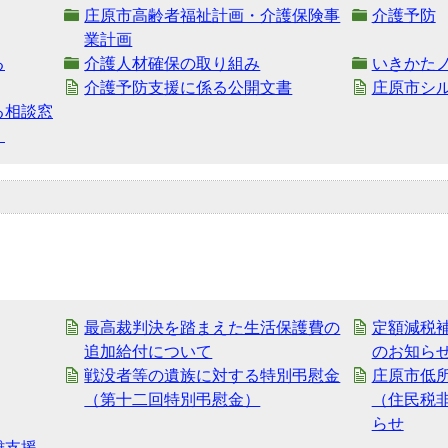
庄原市高齢者福祉計画・介護保険事
介護予防
業計画
る
介護人材確保の取り組み
いきかた
介護予防支援に係る公開文書
庄原市シ
る相談窓
】
最高裁判決を踏まえた生活保護費の
定額減税
追加給付について
のお知ら
戦没者等の遺族に対する特別弔慰金
庄原市低
（第十二回特別弔慰金）
（住民税
らせ
難支援