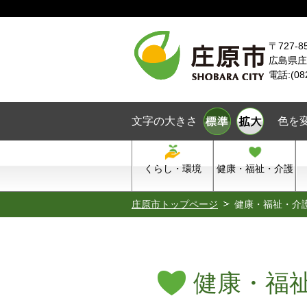
本文へスキップ
〒727-8
広島県庄
電話:(08
文字の大きさ
色を
くらし・環境
健康・福祉・介護
庄原市トップページ
健康・福祉・介
健康・福