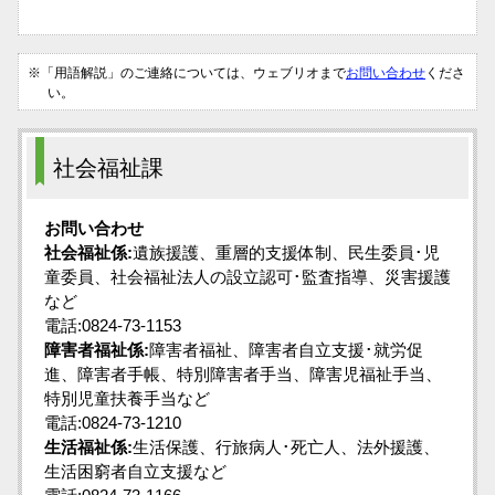
※「用語解説」のご連絡については、ウェブリオまで
お問い合わせ
くださ
い。
社会福祉課
お問い合わせ
社会福祉係:
遺族援護、重層的支援体制、民生委員･児
童委員、社会福祉法人の設立認可･監査指導、災害援護
など
電話:0824-73-1153
障害者福祉係:
障害者福祉、障害者自立支援･就労促
進、障害者手帳、特別障害者手当、障害児福祉手当、
特別児童扶養手当など
電話:0824-73-1210
生活福祉係:
生活保護、行旅病人･死亡人、法外援護、
生活困窮者自立支援など