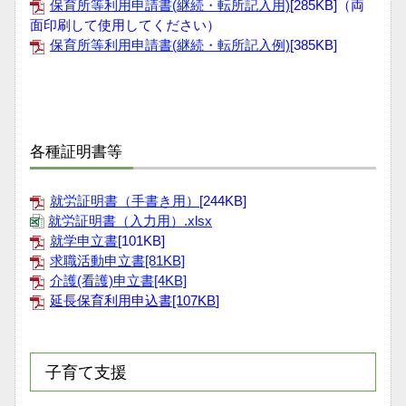
保育所等利用申請書(継続・転所記入用)
[285KB]
（両
面印刷して使用してください）
保育所等利用申請書(継続・転所記入例)
[385KB]
各種証明書等
就労証明書（手書き用）
[
244KB]
就労証明書（入力用）.xlsx
就学申立書
[101KB]
求職活動申立書
[81KB]
介護(看護)申立書[4KB]
延長保育利用申込書[107KB
]
子育て支援