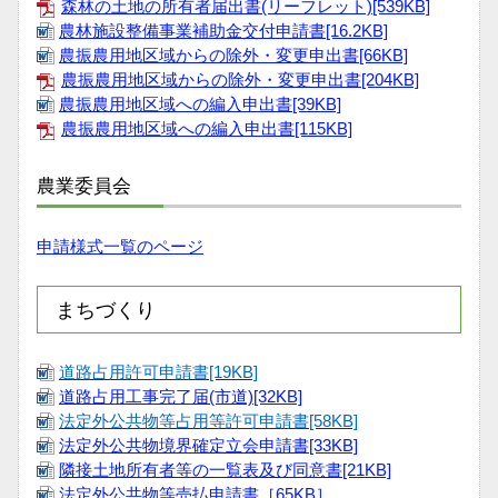
森林の土地の所有者届出書(リーフレット)[539KB]
農林施設整備事業補助金交付申請書[16.2KB]
農振農用地区域からの除外・変更申出書[66KB]
農振農用地区域からの除外・変更申出書[204KB]
農振農用地区域への編入申出書[39KB]
農振農用地区域への編入申出書[115KB]
農業委員会
申請様式一覧のページ
まちづくり
道路占用許可申請書[19KB]
道路占用工事完了届(市道)[32KB]
法定外公共物等占用等許可申請書[58KB]
法定外公共物境界確定立会申請書[33KB]
隣接土地所有者等の一覧表及び同意書[21KB]
法定外公共物等売払申請書［65KB］