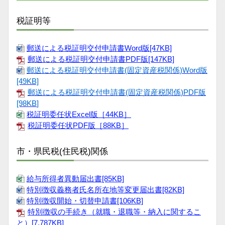
税証明等
郵送による税証明交付申請書Word版[47KB]
郵送による税証明交付申請書PDF版[147KB]
郵送による税証明交付申請書(固定資産税関係)Word版
[49KB]
郵送による税証明交付申請書(固定資産税関係)PDF版
[98KB
]
税証明委任状Excel版［44KB］
税証明委任状PDF版［88KB］
市・県民税(住民税)関係
給与所得者異動届出書[85KB]
特別徴収義務者氏名所在地等変更届出書[82KB]
特別徴収開始・切替申請書[106KB]
特別徴収の手続き（就職・退職等・納入に関するこ
と）[7,787KB]