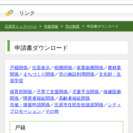
リンク
庄原市トップページ
市政情報
市の制度
申請書ダウンロード
申請書ダウンロード
戸籍関係
／
住居表示
／
税務関係
／
産業振興関係
／
農林業
関係
／
まちづくり関係
／
市の施設利用関係
／
文化財・生
涯学習
保育所関係
／
子育て支援関係
／
児童手当関係
／
保健医療
関係
／
障害者福祉関係
／
高齢者福祉関係
共催・後援申請関係
／
庄原市住民告知放送関係
／
シティ
プロモーション
／
その他
戸籍