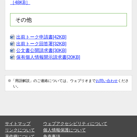
［48KB］
その他
出前トーク申請書[42KB]
出前トーク回答署[32KB]
公文書公開請求書[30KB]
保有個人情報開示請求書[20KB]
※「用語解説」のご連絡については、ウェブリオまで
お問い合わせ
くださ
い。
サイトマップ
ウェブアクセシビリティについて
リンクについて
個人情報保護について
著作権について
免責事項