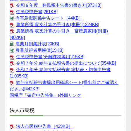
令和８年度 住民税申告書の書き方[373KB]
住民税申告書[261KB]
有害鳥獣関係申告シート［44KB］
農業所得 収支計算の手引き(本冊)[1224KB]
農業所得 収支計算の手引き 畜産農家用(別冊)
[402KB]
農業月別集計表[20KB]
農業所得者用帳簿[19KB]
住民税申告書(分離課税等用)[15KB]
令和７年分 給与支払報告書の提出について[954KB]
令和７年分 給与支払報告書 総括表・切替申告書
[1,005KB]
給与支払報告書提出用確認シート(提出前にご確認く
ださい)[442KB]
国税庁「確定申告特集」(外部リンク
法人市民税
法人市民税申告書［429KB］