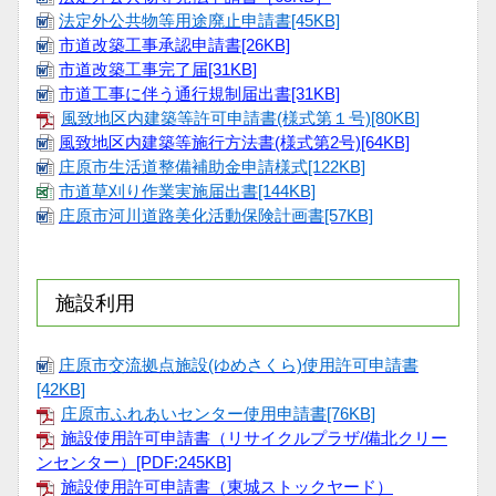
法定外公共物等用途廃止申請書[45KB]
市道改築工事承認申請書[26KB]
市道改築工事完了届[31KB]
市道工事に伴う通行規制届出書[31KB]
風致地区内建築等許可申請書(様式第１号)[80KB
]
風致地区内建築等施行方法書(様式第2号)[64KB]
庄原市生活道整備補助金申請様式[122KB]
市道草刈り作業実施届出書[144KB]
庄原市河川道路美化活動保険計画書[57KB]
施設利用
庄原市交流拠点施設(ゆめさくら)使用許可申請書
[42KB]
庄原市ふれあいセンター使用申請書[76KB]
施設使用許可申請書（リサイクルプラザ/備北クリー
ンセンター）[PDF:245KB]
施設使用許可申請書（東城ストックヤード）