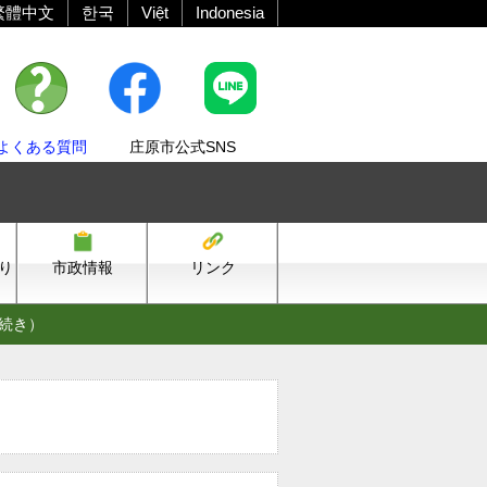
繁體中文
한국
Việt
Indonesia
よくある質問
庄原市公式SNS
り
市政情報
リンク
続き）