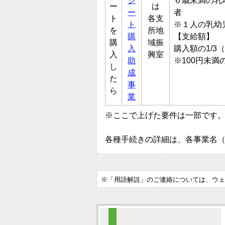
シ
６歳未満の乳
ー
は
ー
者
ト
各支
ト
※１人の乳幼
を
所地
購
【支給額】
購
域振
入
購入額の1/3（
入
興室
助
※100円未満
し
成
た
事
ら
業
※ここで上げた要件は一部です
各種手続きの詳細は、各事業名
※「用語解説」のご連絡については、ウェ