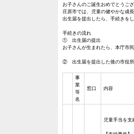
お子さんのご誕生おめでとうご
庄原市では、児童の健やかな成
出生届を提出したら、手続きを
手続きの流れ
① 出生届の提出
お子さんが生まれたら、本庁市
② 出生届を提出した後の市役
事
業
窓口
内容
等
名
児童手当を支