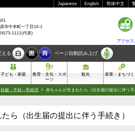
Japanese
English
简体中文
501
原市中本町一丁目10-1
24)73-1111(代表)
アクセス
変える
ページ自動読み上げ
子ども・家庭
教育・文化・スポ
観光
産業・まちづく
ーツ
妊娠・不妊～乳幼児
赤ちゃんが生まれたら（出生届の提出に伴う手
れたら（出生届の提出に伴う手続き）