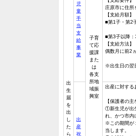
【支給要件】
児
庄原市に住所
童
【支給月額】
手
■第1子・第2
当
1万円（
支
■第3子以降：
子育
給
【支給方法】
て応
事
偶数月に前2
援課
業
また
※出生日の翌
は
各支
所地
出
出産に対する
域振
生
興室
届
【保護者の主
を
①新生児が出
出
れ、かつ市内
し
出
※この期間が
た
産
当します。
ら
祝