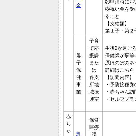
②申請時にお
金
③祝い金を受
ること
【支給額】
第１子・第２
子育
て応
生後2か月ご
母
援課
保健師が事前
子
また
原ほのぼのネ
保
は
詳細はこちら
健
各支
【訪問内容】
事
所地
・予防接種券
業
域振
・赤ちゃん訪
興室
・セルフプラ
赤
保健
ち
医療
ゃ
乳
課