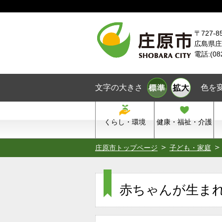
本文へスキップ
〒727-8
広島県庄
電話:(08
文字の大きさ
色を
くらし・環境
健康・福祉・介護
庄原市トップページ
子ども・家庭
赤ちゃんが生ま