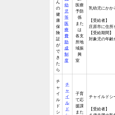
ん
幼
医療
の
乳幼児にかか
児
予防
健
等
係
康
【受給者】
医
また
保
庄原市に住所
療
は
険
【受給期間】
費
各支
証
対象児の年齢
助
所地
が
成
域振
で
制
興
き
度
室
た
ら
チ
チ
ャ
ャ
イ
子育
イ
チャイルドシ
ル
て応
ル
ド
援課
ド
【受給者】
シ
また