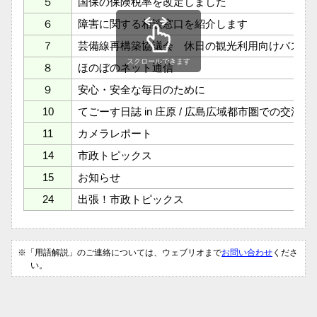
５
国保の保険税率を改定しました
６
障害に関する相談窓口を紹介します
７
芸備線再構築協議会 休日の観光利用向けバス運
スクロールできます
８
ほのぼのネット通信
９
安心・安全な毎日のために
10
てごーす日誌 in 庄原 / 広島広域都市圏での交流
11
カメラレポート
14
市政トピックス
15
お知らせ
24
出張！市政トピックス
※「用語解説」のご連絡については、ウェブリオまで
お問い合わせ
くださ
い。