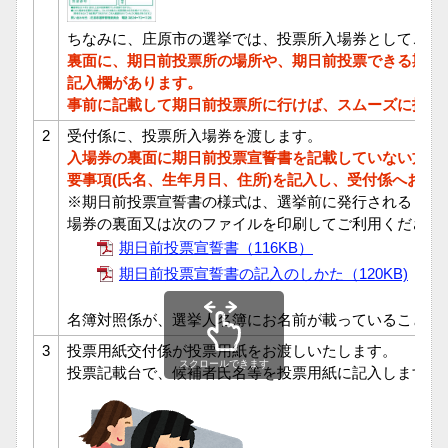
ちなみに、庄原市の選挙では、投票所入場券としてこん
裏面に、期日前投票所の場所や、期日前投票できる期間
記入欄があります。
事前に記載して期日前投票所に行けば、スムーズに投票
2
受付係に、投票所入場券を渡します。
入場券の裏面に期日前投票宣誓書を記載していない方は
要事項(氏名、生年月日、住所)を記入し、受付係へお渡
※期日前投票宣誓書の様式は、選挙前に発行される「選
場券の裏面又は次のファイルを印刷してご利用ください
期日前投票宣誓書（116KB）
期日前投票宣誓書の記入のしかた（120KB)
名簿対照係が、選挙人名簿にお名前が載っていることを
3
投票用紙交付係が投票用紙をお渡しいたします。
スクロールできます
投票記載台で、候補者氏名等を投票用紙に記入します。