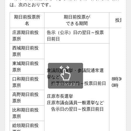
は、次のとおりです。
期日前投票所
期日前投票が
投票時
名
できる期間
庄原期日前投
告示（公示）日の翌日～投票
票所
日前日
西城期日前投
票所
東城期日前投
票所
衆議院総選挙・参議院通常選
挙など
口和期日前投
8時30分～
投票日の8日前～投票日前日
スクロールできます
票所
0時
高野期日前投
庄原市長選挙
票所
庄原市議会議員一般選挙など
告示日の翌日～投票日前日
比和期日前投
票所
総領期日前投