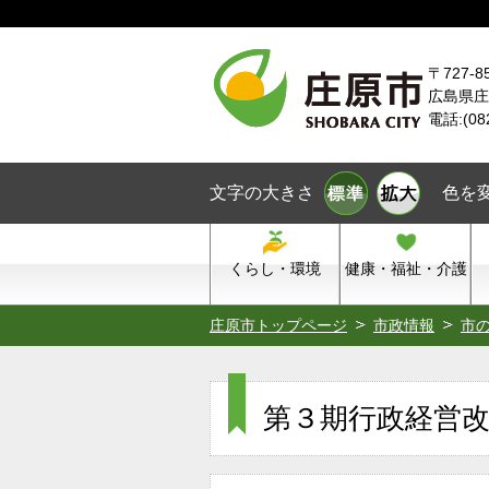
本文へスキップ
〒727-8
広島県庄
電話:(08
文字の大きさ
色を
くらし・環境
健康・福祉・介護
庄原市トップページ
市政情報
市
第３期行政経営