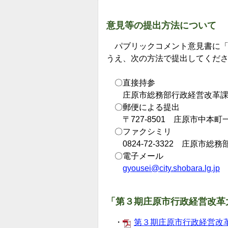
意見等の提出方法について
パブリックコメント意見書に「
うえ、次の方法で提出してくだ
〇直接持参
庄原市総務部行政経営改革課
〇郵便による提出
〒727-8501 庄原市中本町
〇ファクシミリ
0824-72-3322 庄原市総
〇電子メール
gyousei@city.shobara.lg.jp
「第３期庄原市行政経営改革
・
第３期庄原市行政経営改