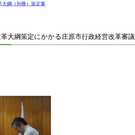
革大綱（別冊）策定案
改革大綱策定にかかる庄原市行政経営改革審議