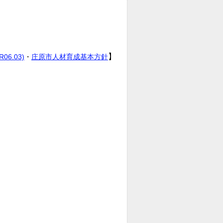
】
6.03)
・
庄原市人材育成基本方針