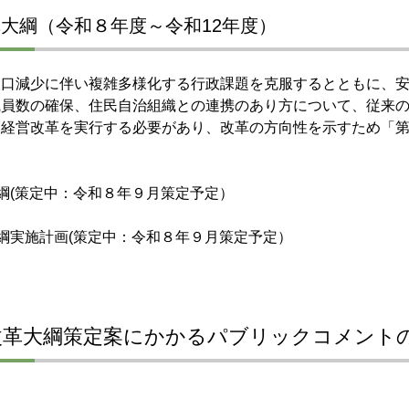
大綱（令和８年度～令和12年度）
口減少に伴い複雑多様化する行政課題を克服するとともに、安
職員数の確保、住民自治組織との連携のあり方について、従来
な経営改革を実行する必要があり、改革の方向性を示すため「
綱(策定中：令和８年９月策定予定）
綱実施計画(策定中：令和８年９月策定予定）
改革大綱策定案にかかるパブリックコメント