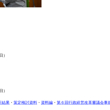
日）
日）
析結果
・
策定検討資料
・
資料編
・
第６回行政経営改革審議会事