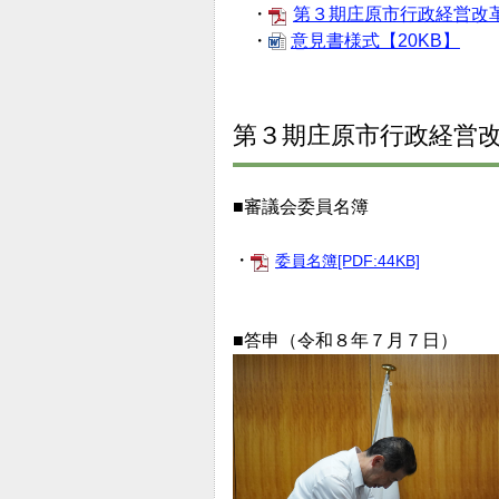
・
第３期庄原市行政経営改
・
意見書様式【20KB】
第３期庄原市行政経営
■審議会委員名簿
・
委員名簿[PDF:44KB]
■答申（令和８年７月７日）