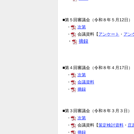
■第５回審議会（令和８年５月12日）
・
次第
・
会議資料
【
アンケート
・
アン
・
摘録
■第４回審議会（令和８年４月17日）
・
次第
・
会議資料
・
摘録
■第３回審議会（令和８年３月３日）
・
次第
・
会議資料【
策定検討資料
・
庄
・
摘録