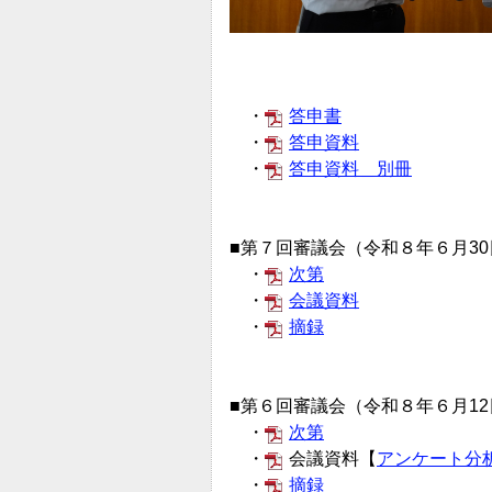
・
答申書
・
答申資料
・
答申資料＿別冊
■第７回審議会（令和８年６月30
・
次第
・
会議資料
・
摘録
■第６回審議会（令和８年６月12
・
次第
・
会議資料
【
アンケート分
・
摘録