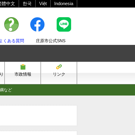
繁體中文
한국
Việt
Indonesia
よくある質問
庄原市公式SNS
り
市政情報
リンク
綱など