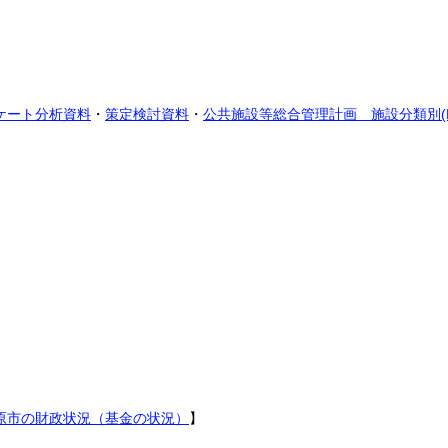
ケート分析資料
・
策定検討資料
・
公共施設等総合管理計画 施設分類別(R0
原市の財政状況（基金の状況）
】