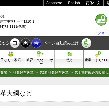
Japanese
English
简体中文
501
原市中本町一丁目10-1
24)73-1111(代表)
アクセス
変える
ページ自動読み上げ
子ども・家庭
教育・文化・スポ
観光
産業・まちづく
ーツ
の政策
行政経営改革
第3期行政経営改革
第３期行政経営改革大
改革大綱など