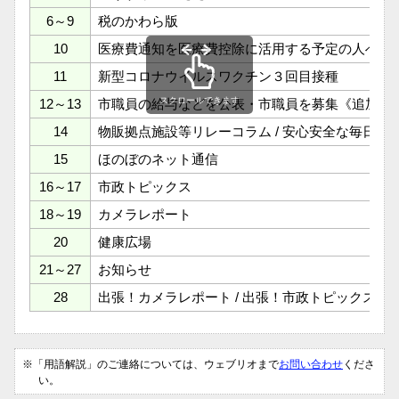
6～9
税のかわら版
10
医療費通知を医療費控除に活用する予定の人へ / 
11
新型コロナウイルスワクチン３回目接種
スクロールできます
12～13
市職員の給与などを公表・市職員を募集《追加募
14
物販拠点施設等リレーコラム / 安心安全な毎日の
15
ほのぼのネット通信
16～17
市政トピックス
18～19
カメラレポート
20
健康広場
21～27
お知らせ
28
出張！カメラレポート / 出張！市政トピックス
※「用語解説」のご連絡については、ウェブリオまで
お問い合わせ
くださ
い。