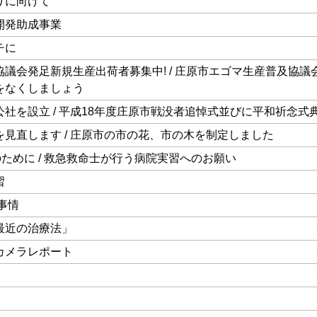
りに向けて
開発助成事業
チに
議会発足新規生産出荷者募集中! / 庄原市エゴマ生産普及協議
地をなくしましょう
社を設立 / 平成18年度庄原市戦没者追悼式並びに平和祈念式
を見直します / 庄原市の市の花、市の木を制定しました
ために / 救急救命士が行う病院実習へのお願い
習
事情
最近の治療法」
カメラレポート