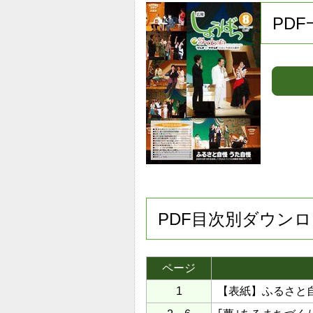
PD
PDF目次別ダウン
ページ
1
【表紙】ふるさと自