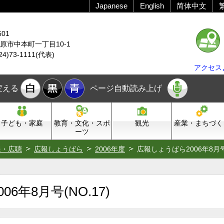
Japanese
English
简体中文
501
原市中本町一丁目10-1
24)73-1111(代表)
アクセス
変える
ページ自動読み上げ
子ども・家庭
教育・文化・スポ
観光
産業・まちづく
ーツ
報・広聴
広報しょうばら
2006年度
広報しょうばら2006年8月号(
6年8月号(NO.17)