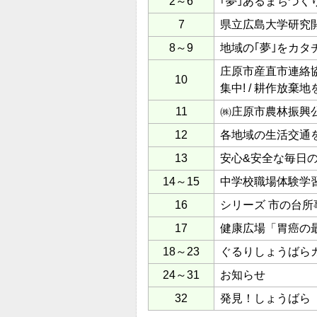
2～6
｢夢｣あるまちづく
7
県立広島大学研究
8～9
地域の｢夢｣をカタ
庄原市産直市連絡協
10
集中! / 耕作放棄
11
㈱庄原市農林振興公
12
各地域の生活交通
13
安心&安全な毎日の
14～15
中学校職場体験学
16
シリーズ 市の台所
17
健康広場「胃癌の
18～23
ぐるりしょうばら
24～31
お知らせ
32
発見！しょうばら