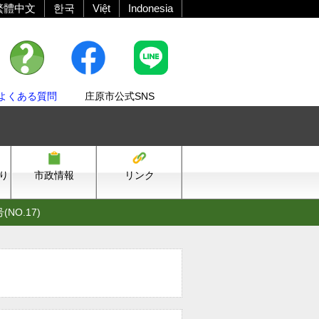
繁體中文
한국
Việt
Indonesia
よくある質問
庄原市公式SNS
り
市政情報
リンク
NO.17)