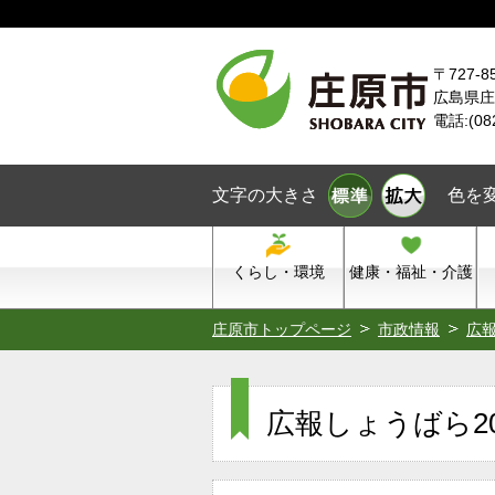
本文へスキップ
〒727-8
広島県庄
電話:(08
文字の大きさ
色を
くらし・環境
健康・福祉・介護
庄原市トップページ
市政情報
広
広報しょうばら200