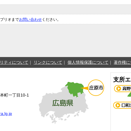
ブリオまで
お問い合わせ
ください。
リティについて
リンクについて
個人情報保護について
著作権に
支所エ
本町一丁目10-1
a.lg.jp