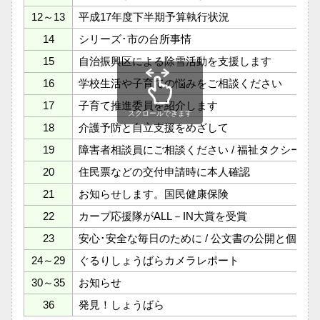
12～13
平成17年度下半期予算執行状況
14
シリーズ･市の台所事情
15
自治振興区による除雪活動を支援します
16
学校生活や子育ての悩みをご相談ください
17
子育て推進委員を紹介します
スクロールできます
18
介護予防と自立支援をめざして
19
障害者相談員にご相談ください / 福祉タクシー券
20
住民票などの交付申請時に本人確認
21
お知らせします。国民健康保険
22
カープ応援隊がALL－IN大賞を受賞
23
安心･安全な毎日のために / 公文書の公開と個人
24～29
ぐるりしょうばらカメラレポート
30～35
お知らせ
36
発見！しょうばら