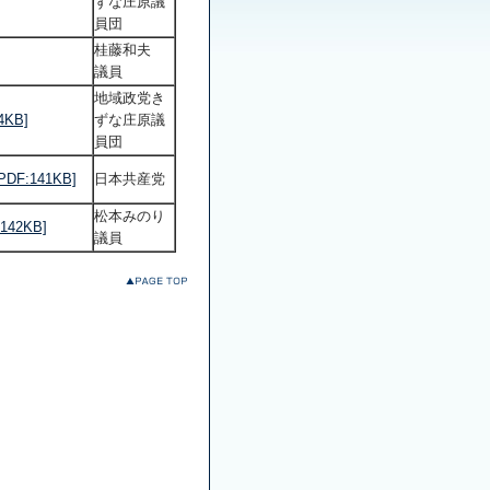
ずな庄原議
員団
桂藤和夫
議員
地域政党き
KB]
ずな庄原議
員団
:141KB]
日本共産党
松本みのり
2KB]
議員