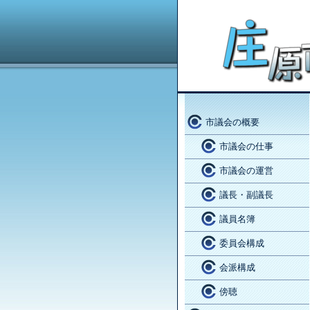
市議会の概要
市議会の仕事
市議会の運営
議長・副議長
議員名簿
委員会構成
会派構成
傍聴