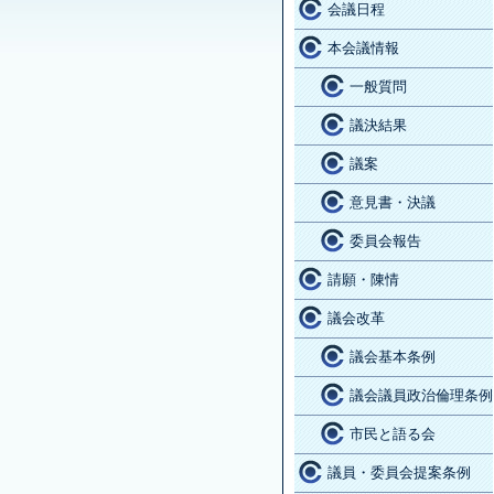
会議日程
本会議情報
一般質問
議決結果
議案
意見書・決議
委員会報告
請願・陳情
議会改革
議会基本条例
議会議員政治倫理条例
市民と語る会
議員・委員会提案条例