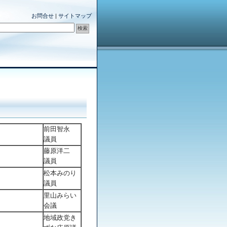
お問合せ
|
サイトマップ
前田智永
議員
藤原洋二
議員
松本みのり
議員
里山みらい
会議
地域政党き