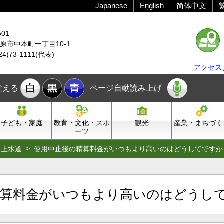
Japanese
English
简体中文
501
原市中本町一丁目10-1
24)73-1111(代表)
アクセス
変える
ページ自動読み上げ
子ども・家庭
教育・文化・スポ
観光
産業・まちづく
ーツ
上水道
使用中止後の精算料金がいつもより高いのはどうしてですか
精算料金がいつもより高いのはどうし