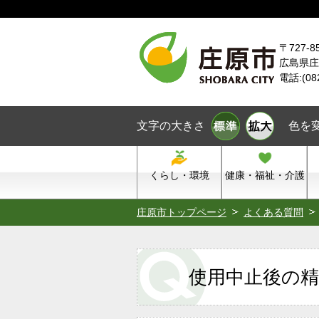
本文へスキップ
〒727-8
広島県庄
電話:(08
文字の大きさ
色を
くらし・環境
健康・福祉・介護
庄原市トップページ
よくある質問
使用中止後の