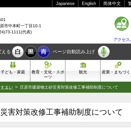
Japanese
English
简体中文
501
原市中本町一丁目10-1
24)73-1111(代表)
アクセス
変える
ページ自動読み上げ
子ども・家庭
教育・文化・スポ
観光
産業・まちづく
ーツ
すまい
庄原市建築物土砂災害対策改修工事補助制度について
砂災害対策改修工事補助制度について