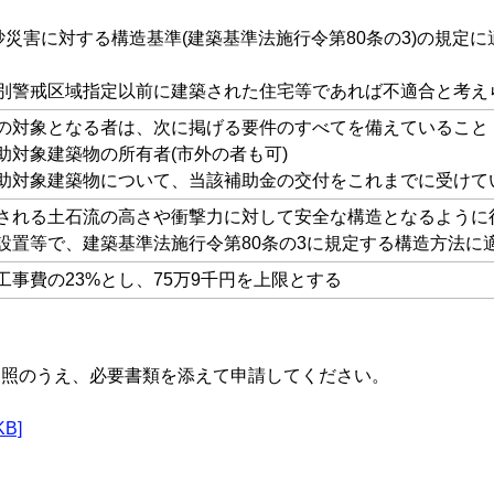
砂災害に対する構造基準(建築基準法施行令第80条の3)の規定
別警戒区域指定以前に建築された住宅等であれば不適合と考え
の対象となる者は、次に掲げる要件のすべてを備えていること
助対象建築物の所有者(市外の者も可)
助対象建築物について、当該補助金の交付をこれまでに受けて
される土石流の高さや衝撃力に対して安全な構造となるように
設置等で、建築基準法施行令第80条の3に規定する構造方法に
工事費の23%とし、75万9千円を上限とする
参照のうえ、必要書類を添えて申請してください。
B]