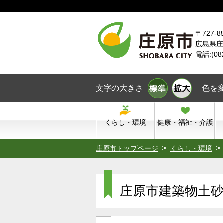
本文へスキップ
〒727-8
広島県庄
電話:(08
文字の大きさ
色を
くらし・環境
健康・福祉・介護
庄原市トップページ
くらし・環境
庄原市建築物土