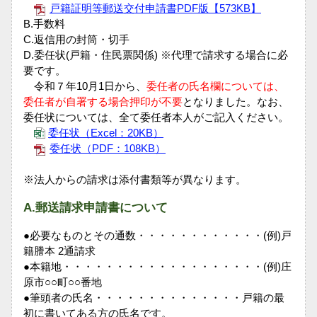
戸籍証明等郵送交付申請書PDF版【573KB】
B.手数料
C.返信用の封筒・切手
D.委任状(戸籍・住民票関係) ※代理で請求する場合に必
要です。
令和７年10月1日から、
委任者の氏名欄については、
委任者が自署する場合押印が不要
となりました。なお、
委任状については、全て委任者本人がご記入ください。
委任状（Excel：20KB）
委任状（PDF：108KB）
※法人からの請求は添付書類等が異なります。
A.郵送請求申請書について
●必要なものとその通数・・・・・・・・・・・・(例)戸
籍謄本 2通請求
●本籍地・・・・・・・・・・・・・・・・・・・(例)庄
原市○○町○○番地
●筆頭者の氏名・・・・・・・・・・・・・・戸籍の最
初に書いてある方の氏名です。