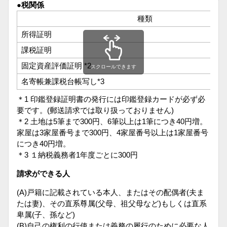
●税関係
種類
所得証明
課税証明
固定資産評価証明 *2
スクロールできます
名寄帳兼課税台帳写し*3
＊1 印鑑登録証明書の発行には印鑑登録カードが必ず必
要です。(郵送請求では取り扱っておりません)
＊2 土地は5筆まで300円、6筆以上は1筆につき40円増。
家屋は3家屋番号まで300円、4家屋番号以上は1家屋番号
につき40円増。
＊3 １納税義務者1年度ごとに300円
請求ができる人
(A)戸籍に記載されている本人、またはその配偶者(夫ま
たは妻)、その直系尊属(父母、祖父母など)もしくは直系
卑属(子、孫など)
(B)自己の権利の行使または義務の履行のために必要な人