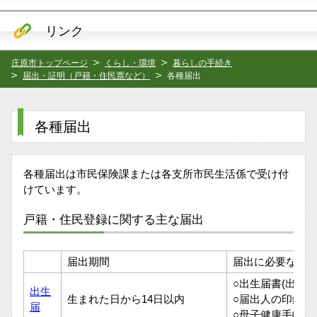
リンク
庄原市トップページ
くらし・環境
暮らしの手続き
届出・証明（戸籍・住民票など）
各種届出
各種届出
各種届出は市民保険課または各支所市民生活係で受け付
けています。
戸籍・住民登録に関する主な届出
届出期間
届出に必要な物
○出生届書(出生証
出生
生まれた日から14日以内
○届出人の印鑑(任
届
○母子健康手帳