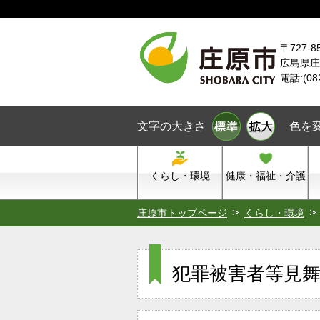
本文へスキップ
〒727-8
広島県庄
電話:(08
文字の大きさ
色を
くらし・環境
健康・福祉・介護
庄原市トップページ
くらし・環境
犯罪被害者等見