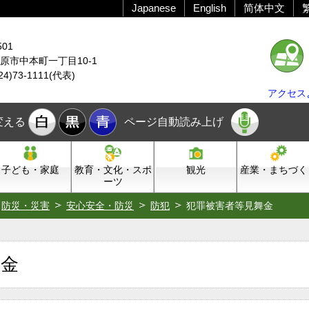
Japanese
English
简体中文
501
原市中本町一丁目10-1
24)73-1111(代表)
アクセス
変える
ページ自動読み上げ
子ども・家庭
教育・文化・スポ
観光
産業・まちづく
ーツ
防災・災害
安心安全・防災
防犯
犯罪被害者等見舞金
舞金