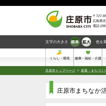
本文へスキップ
〒727-8
広島県庄
電話:(08
文字の大きさ
色を
くらし・環境
健康・福祉・介護
庄原市トップページ
産業・まちづく
庄原市まちなか