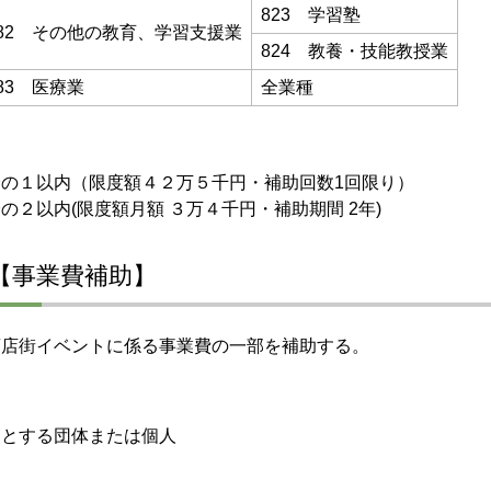
823 学習塾
82 その他の教育、学習支援業
824 教養・技能教授業
83 医療業
全業種
の１以内（限度額４２万５千円・補助回数1回限り）
２以内(限度額月額 ３万４千円・補助期間 2年)
【事業費補助】
商店街イベントに係る事業費の一部を補助する。
うとする団体または個人