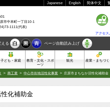
Japanese
English
简体中文
501
原市中本町一丁目10-1
24)73-1111(代表)
アクセス
変える
ページ自動読み上げ
子ども・家庭
教育・文化・スポ
観光
産業・まちづく
ーツ
り
商工業
中心市街地活性化事業
庄原市まちなか活性化補助金
活性化補助金