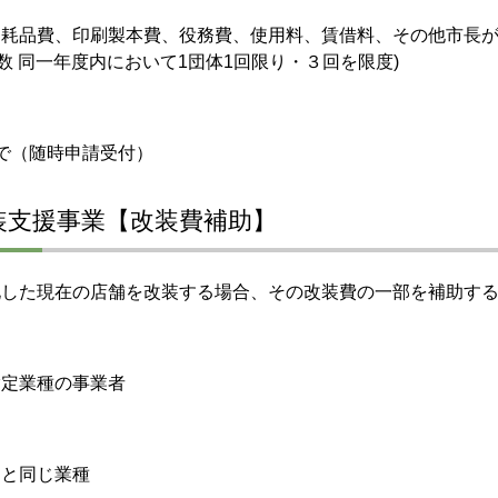
消耗品費、印刷製本費、役務費、使用料、賃借料、その他市長
回数 同一年度内において1団体1回限り・３回を限度)
で（随時申請受付）
装支援事業【改装費補助】
化した現在の店舗を改装する場合、その改装費の一部を補助す
指定業種の事業者
」と同じ業種