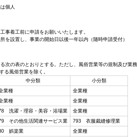
たは個人
装工事着工前に申請をお願いいたします。
業所を設置し、事業の開始日以後一年以内（随時申請受付）
よる次の表のとおりとする。ただし、風俗営業等の規制及び業
定する風俗営業を除く。
中分類
小分類
全業種
全業種
全業種
全業種
78 洗濯・理容・美容・浴場業
全業種
79 その他生活関連サービス業
793 衣服裁縫修理業
80 娯楽業
全業種