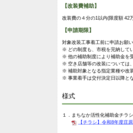
【改装費補助】
改装費の４分の1以内(限度額 42
【申請期限】
対象改装工事着工前に申請お願
※ どの制度も、市税を完納して
※ 他の補助制度により補助金を
※ 空き店舗等の改装については
※ 補助対象となる指定業種や改
※ 事業着手は交付決定日以降と
様式
１．まちなか活性化補助金チラ
【チラシ】令和8年度庄原市