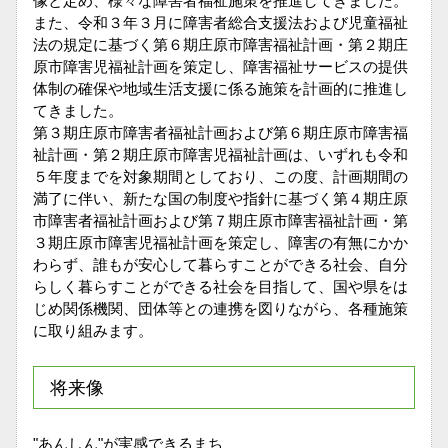
像と定め、様々な障害者福祉施策を推進してきました。
また、令和３年３月に障害者総合支援法および児童福祉
法の規定に基づく第６期庄原市障害福祉計画・第２期庄
原市障害児福祉計画を策定し、障害福祉サービスの提供
体制の確保や地域生活支援に係る施策を計画的に推進し
てきました。
第３期庄原市障害者福祉計画および第６期庄原市障害福
祉計画・第２期庄原市障害児福祉計画は、いずれも令和
５年度までを対象期間としており、この度、計画期間の
満了に伴い、新たな国の制度や指針に基づく第４期庄原
市障害者福祉計画および第７期庄原市障害福祉計画・第
３期庄原市障害児福祉計画を策定し、障害の有無にかか
わらず、誰もが安心して暮らすことができる社会、自分
らしく暮らすことができる社会を目指して、国や県をは
じめ関係機関、団体等との連携を図りながら、各種施策
に取り組みます。
将来像
"あんしん"が実感できるまち