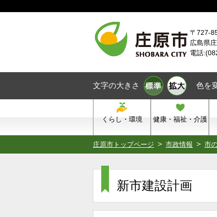
本文へスキップ
〒727-8
広島県庄
電話:(08
文字の大きさ
色を
くらし・環境
健康・福祉・介護
庄原市トップページ
市政情報
市
新市建設計画