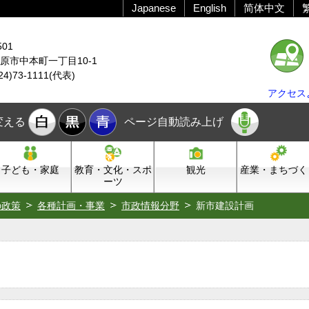
Japanese
English
简体中文
501
原市中本町一丁目10-1
24)73-1111(代表)
アクセス
変える
ページ自動読み上げ
子ども・家庭
教育・文化・スポ
観光
産業・まちづく
ーツ
の政策
各種計画・事業
市政情報分野
新市建設計画