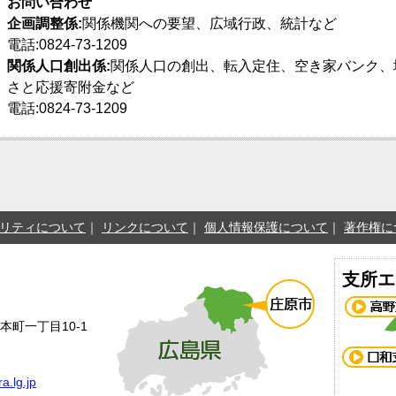
お問い合わせ
企画調整係:
関係機関への要望、広域行政、統計など
電話:0824-73-1209
関係人口創出係:
関係人口の創出、転入定住、空き家バンク、
さと応援寄附金など
電話:0824-73-1209
リティについて
リンクについて
個人情報保護について
著作権に
支所エ
本町一丁目10-1
a.lg.jp