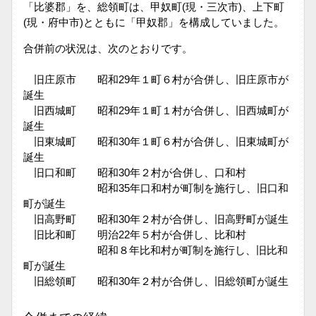
「比婆郡」を、総領町は、甲奴町(現・三次市)、上下町
(現・府中市)とともに「甲奴郡」を構成していました。
合併前の状況は、次のとおりです。
旧庄原市 昭和29年１町６村が合併し、旧庄原市が
誕生
旧西城町 昭和29年１町１村が合併し、旧西城町が
誕生
旧東城町 昭和30年１町６村が合併し、旧東城町が
誕生
旧口和町 昭和30年２村が合併し、口和村
昭和35年口和村が町制を施行し、旧口和
町が誕生
旧高野町 昭和30年２村が合併し、旧高野町が誕生
旧比和町 明治22年５村が合併し、比和村
昭和８年比和村が町制を施行し、旧比和
町が誕生
旧総領町 昭和30年２村が合併し、旧総領町が誕生