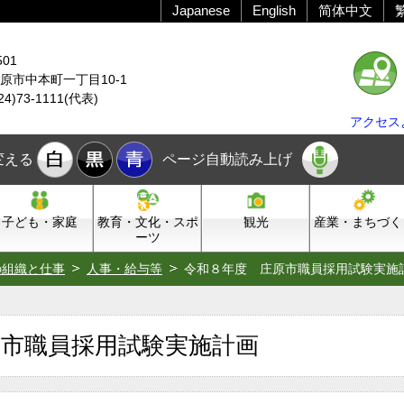
Japanese
English
简体中文
501
原市中本町一丁目10-1
24)73-1111(代表)
アクセス
変える
ページ自動読み上げ
子ども・家庭
教育・文化・スポ
観光
産業・まちづく
ーツ
の組織と仕事
人事・給与等
令和８年度 庄原市職員採用試験実施
原市職員採用試験実施計画