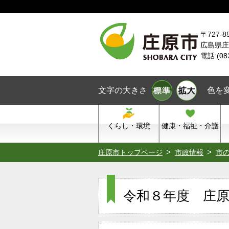
本文へスキップ
〒727-8
広島県庄
電話:(08
文字の大きさ
色を
くらし・環境
健康・福祉・介護
庄原市トップページ
市政情報
市
令和８年度 庄