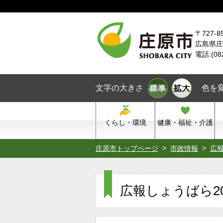
本文へスキップ
〒727-8
広島県庄
電話:(08
文字の大きさ
色を
くらし・環境
健康・福祉・介護
庄原市トップページ
市政情報
広
広報しょうばら200