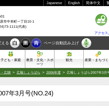
Japanese
English
简体中文
501
原市中本町一丁目10-1
24)73-1111(代表)
アクセス
変える
ページ自動読み上げ
子ども・家庭
教育・文化・スポ
観光
産業・まちづく
ーツ
報・広聴
広報しょうばら
2006年度
広報しょうばら2007年3月号(
7年3月号(NO.24)