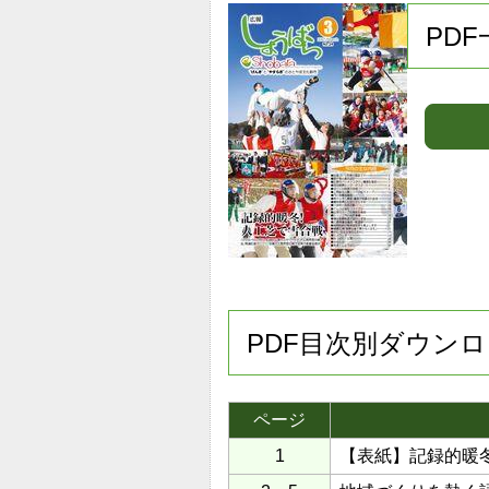
PD
PDF目次別ダウン
ページ
1
【表紙】記録的暖