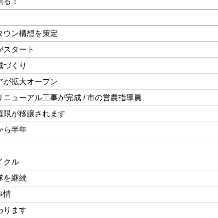
語る！
タウン構想を策定
がスタート
域づくり
アが拡大オープン
ニューアル工事が完成 / 市の営農指導員
権限が移譲されます
から半年
イクル
隊を継続
事情
わります