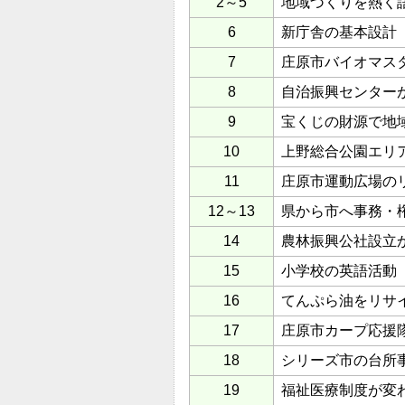
2～5
地域づくりを熱く
6
新庁舎の基本設計
7
庄原市バイオマス
8
自治振興センター
9
宝くじの財源で地
10
上野総合公園エリ
11
庄原市運動広場のリ
12～13
県から市へ事務・
14
農林振興公社設立
15
小学校の英語活動
16
てんぷら油をリサ
17
庄原市カープ応援
18
シリーズ市の台所
19
福祉医療制度が変