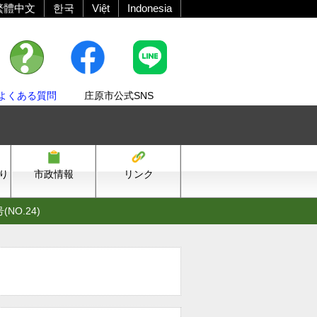
繁體中文
한국
Việt
Indonesia
よくある質問
庄原市公式SNS
り
市政情報
リンク
NO.24)