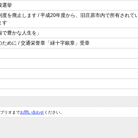
般選挙
度を廃止します / 平成20年度から、旧庄原市内で所有されて
ます
歯で豊かな人生を」
ために / 交通栄誉章「緑十字銀章」受章
ブリオまで
お問い合わせ
ください。