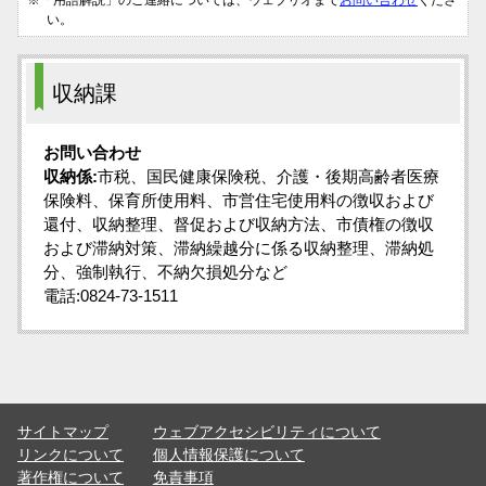
※「用語解説」のご連絡については、ウェブリオまで
お問い合わせ
くださ
い。
収納課
お問い合わせ
収納係:
市税、国民健康保険税、介護・後期高齢者医療
保険料、保育所使用料、市営住宅使用料の徴収および
還付、収納整理、督促および収納方法、市債権の徴収
および滞納対策、滞納繰越分に係る収納整理、滞納処
分、強制執行、不納欠損処分など
電話:0824-73-1511
サイトマップ
ウェブアクセシビリティについて
リンクについて
個人情報保護について
著作権について
免責事項