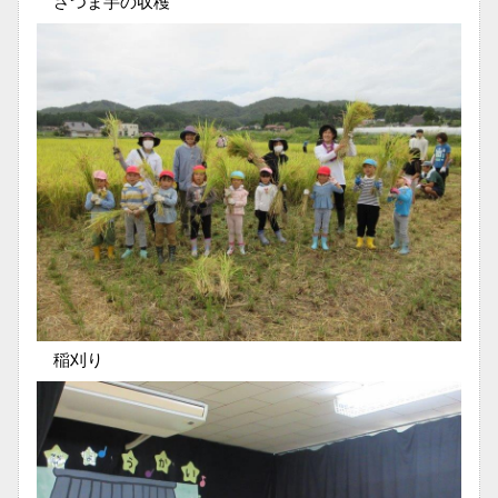
さつま芋の収穫
稲刈り