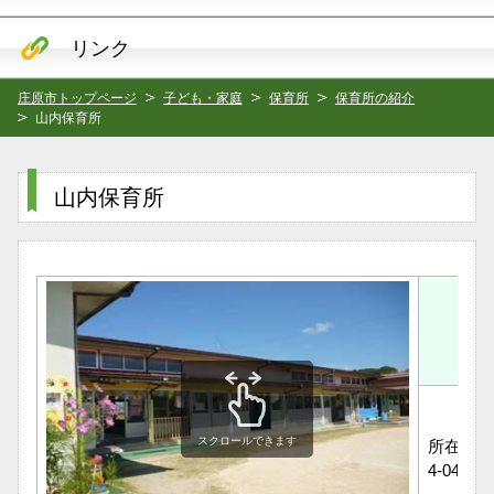
リンク
庄原市トップページ
子ども・家庭
保育所
保育所の紹介
山内保育所
山内保育所
スクロールできます
所在地：庄
4-0400