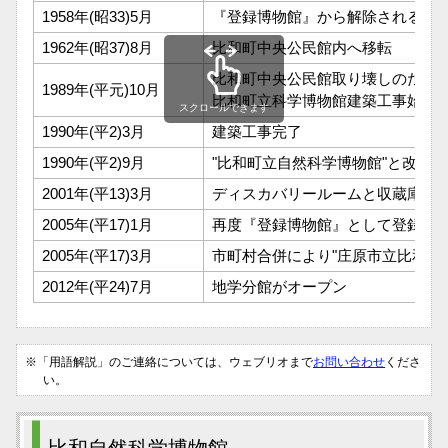
1958年(昭33)5月
『登録博物館』から解除される
1962年(昭37)8月
比和町中央公民館内へ移転
比和町中央公民館取り壊しのため
1989年(平元)10月
比和町立科学博物館建築工事始ま
スクロールできます
1990年(平2)3月
建築工事完了
1990年(平2)9月
"比和町立自然科学博物館"と改称
2001年(平13)3月
ディスカバリールームと収蔵庫を
2005年(平17)1月
再度『登録博物館』として登録さ
2005年(平17)3月
市町村合併により"庄原市立比和自
2012年(平24)7月
地学分館がオープン
※「用語解説」のご連絡については、ウェブリオまで
お問い合わせ
くださ
い。