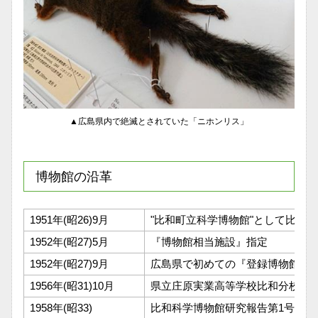
▲広島県内で絶滅とされていた「ニホンリス」
博物館の沿革
1951年(昭26)9月
"比和町立科学博物館"として比和
1952年(昭27)5月
『博物館相当施設』指定
1952年(昭27)9月
広島県で初めての『登録博物館』
1956年(昭31)10月
県立庄原実業高等学校比和分校へ
1958年(昭33)
比和科学博物館研究報告第1号を発