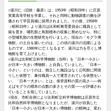
○湯川仁（旧姓：藤原）は、1953年（昭和28年）に庄原
実業高等学校を卒業し、それと同時に動物調査の腕を評
価されて学芸員補に採用されました。その後、1958年
（昭和33年）より湯川は比和町教育委員会に職員として
籍を置き、哺乳類と鳥類標本の収集に努めながら、特に
小型哺乳類の生態研究を行いました。現在の「モグラ博
物館」の土台を築いたのは、この頃の湯川の活躍による
ものです。1980年に亡くなるまで、湯川は力を尽くし博
物館を育て上げました。
○湯川は比和町立科学博物館（当時）を「日本一小さい
が日本一大きい博物館」と自負していました。「日本一
小さい」というのは、独立した施設はなく公民館に間借
りした状態で、兼任職員一人で運営されている状態をい
い、「日本一大きい」とは、保管資料の質の高さ――例
えばモグラの標本の点数の多さとその質――が評価され
ていることを指していました。
○現在、市町合併により比和町立科学博物館は庄原市立
比和自然科学博物館となりましたが、湯川が自負した
「日本一小さいが日本一大きい博物館」の精神は、変わ