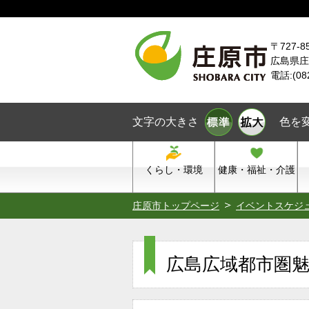
本文へスキップ
〒727-8
広島県庄
電話:(08
文字の大きさ
色を
くらし・環境
健康・福祉・介護
庄原市トップページ
イベントスケジ
広島広域都市圏