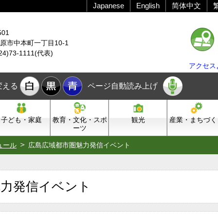
Japanese
English
简体中文
501
原市中本町一丁目10-1
24)73-1111(代表)
アクセス
変える
ページ自動読み上げ
子ども・家庭
教育・文化・スポ
観光
産業・まちづく
ーツ
ュール
広島広域都市圏魅力発信イベント
魅力発信イベント