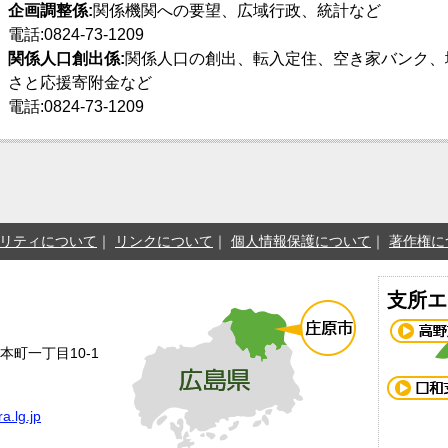
企画調整係:
関係機関への要望、広域行政、統計など
電話:0824-73-1209
関係人口創出係:
関係人口の創出、転入定住、空き家バンク、
さと応援寄附金など
電話:0824-73-1209
リティについて
リンクについて
個人情報保護について
著作権に
支所エ
本町一丁目10-1
a.lg.jp