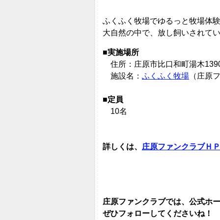
ふくふく牧場でゆるっと牧場体
大自然の中で、放し飼いされて
■実施場所
住所：庄原市比
口和町湯木139
施設名：
ふくふく牧場
（庄原
■定員
10名
詳しくは、
庄原ファンクラブＨ
庄原ファンクラブでは、公式ホームペー
ぜひフォローしてくださいね！