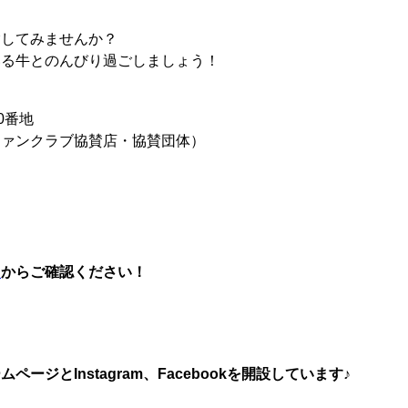
験してみませんか？
いる牛とのんびり過ごしましょう！
0番地
ファンクラブ協賛店・協賛団体）
Ｐ
からご確認ください！
ジとInstagram、Facebookを開設しています♪