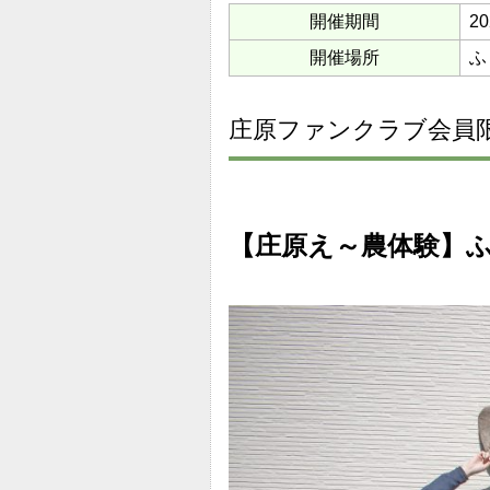
開催期間
2
開催場所
ふ
庄原ファンクラブ会員
【庄原え～農体験】ふ