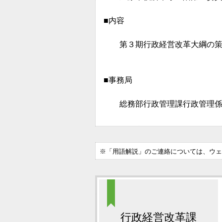
■内容
第３期行政経営改革大綱の策
■事務局
総務部行政管理課行政管理係 電話：
※「用語解説」のご連絡については、ウェ
行政経営改革課