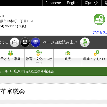
Japanese
English
简体中文
501
原市中本町一丁目10-1
24)73-1111(代表)
アクセス
変える
ページ自動読み上げ
子ども・家庭
教育・文化・スポ
観光
産業・まちづく
ーツ
ュール
庄原市行政経営改革審議会
改革審議会