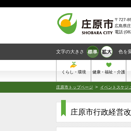
本文へスキップ
〒727-8
広島県庄
電話:(08
文字の大きさ
色を
くらし・環境
健康・福祉・介護
庄原市トップページ
イベントスケジ
庄原市行政経営