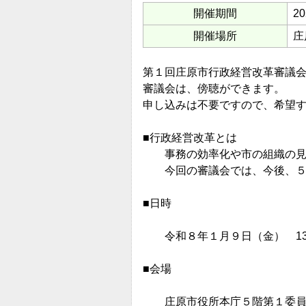
開催期間
2
開催場所
庄
第１回庄原市行政経営改革審議
審議会は、傍聴ができます。
申し込みは不要ですので、希望
■行政経営改革とは
事務の効率化や市の組織の見直
今回の審議会では、今後、５年
■日時
令和８年１月９日（金） 13時
■会場
庄原市役所本庁５階第１委員会