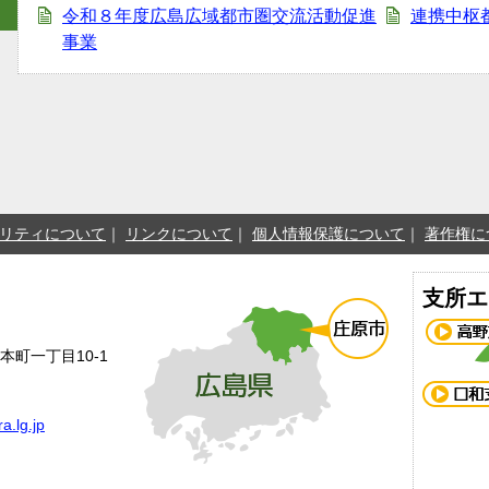
令和８年度広島広域都市圏交流活動促進
連携中枢
事業
リティについて
リンクについて
個人情報保護について
著作権に
支所エ
本町一丁目10-1
a.lg.jp