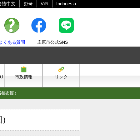
繁體中文
한국
Việt
Indonesia
よくある質問
庄原市公式SNS
り
市政情報
リンク
域都市圏）
圏）