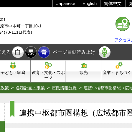
Japanese
English
简体中文
501
原市中本町一丁目10-1
24)73-1111(代表)
アクセス
変える
ページ自動読み上げ
子ども・家庭
教育・文化・スポ
観光
産業・まちづく
ーツ
の政策
各種計画・事業
市政情報分野
連携中枢都市圏構想（広
連携中枢都市圏構想（広域都市