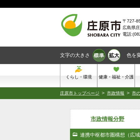
本文へスキップ
〒727-8
広島県庄
電話:(08
文字の大きさ
色を
くらし・環境
健康・福祉・介護
庄原市トップページ
市政情報
市
市政情報分野
連携中枢都市圏構想（広域